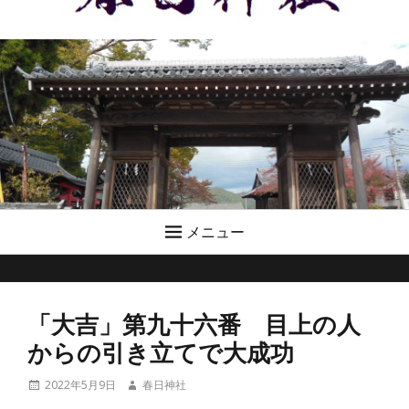
メニュー
「大吉」第九十六番 目上の人
からの引き立てで大成功
投
投
2022年5月9日
春日神社
稿
稿