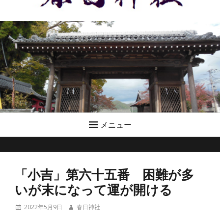
メニュー
「小吉」第六十五番 困難が多
いが末になって運が開ける
投
投
2022年5月9日
春日神社
稿
稿