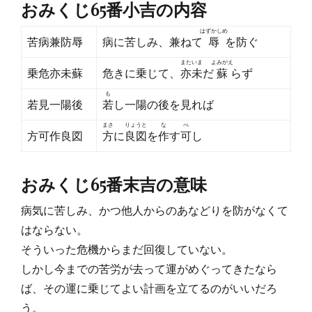
おみくじ65番小吉の内容
日
者
はずかしめ
苦病兼防辱
病に苦しみ、兼ねて
辱
を防ぐ
またいま
よみがえ
乗危亦未蘇
危きに乗じて、
亦未
だ
蘇
らず
も
若見一陽後
若
し一陽の後を見れば
まさ
りょうと
な
べ
方可作良図
方
に
良図
を
作
す
可
し
おみくじ65番末吉の意味
病気に苦しみ、かつ他人からのあなどりを防がなくて
はならない。
そういった危機からまだ回復していない。
しかし今までの苦労が去って運がめぐってきたなら
ば、その運に乗じてよい計画を立てるのがいいだろ
う。