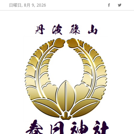
コ
日曜日, 8月 9, 2026
Facebook
Twitter
ン
丹波篠山 春日神
丹波篠山春日神社の公式サイト
テ
社
ン
ツ
へ
ス
キ
ッ
プ