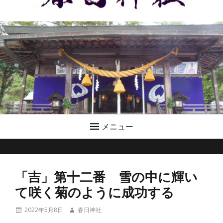
メニュー
「吉」第十二番 雪の中に輝い
て咲く菊のように成功する
投
投
2022年5月8日
春日神社
稿
稿