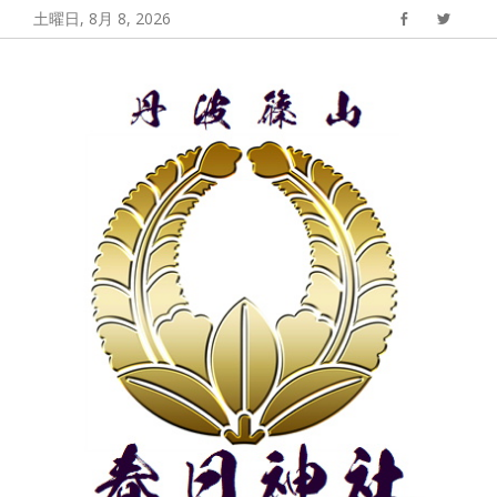
コ
土曜日, 8月 8, 2026
Facebook
Twitter
ン
丹波篠山 春日神
丹波篠山春日神社の公式サイト
テ
社
ン
ツ
へ
ス
キ
ッ
プ