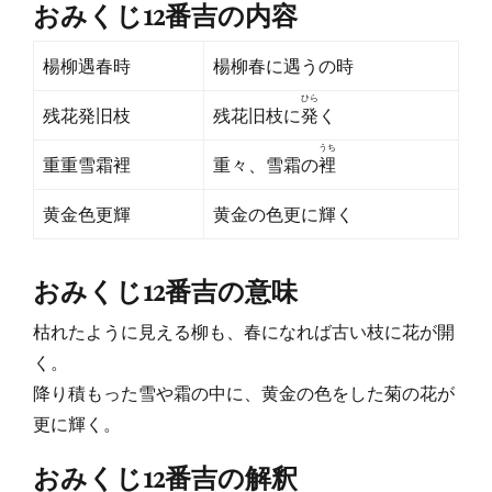
おみくじ12番吉の内容
日
者
楊柳遇春時
楊柳春に遇うの時
ひら
残花発旧枝
残花旧枝に
発
く
うち
重重雪霜裡
重々、雪霜の
裡
黄金色更輝
黄金の色更に輝く
おみくじ12番吉の意味
枯れたように見える柳も、春になれば古い枝に花が開
く。
降り積もった雪や霜の中に、黄金の色をした菊の花が
更に輝く。
おみくじ12番吉の解釈