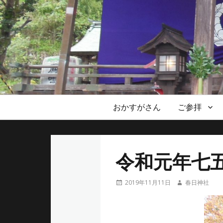
メ
おかすがさん
ご参拝
イ
ン
メ
令和元年七
ニ
ュ
投
投
2019年11月11日
春日神社
ー
稿
稿
日
者