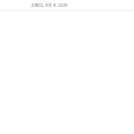
コ
土曜日, 8月 8, 2026
ン
テ
丹波篠山春日神社の公式サイト
ン
ツ
へ
ス
キ
ッ
プ