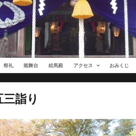
祭礼
能舞台
絵馬殿
アクセス
おみくじ
五三詣り