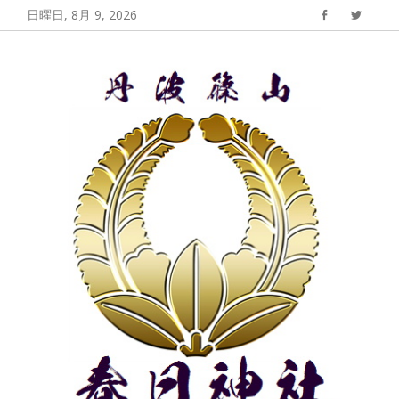
コ
日曜日, 8月 9, 2026
Facebook
Twitter
ン
丹波篠山 春日神
丹波篠山春日神社の公式サイト
テ
社
ン
ツ
へ
ス
キ
ッ
プ