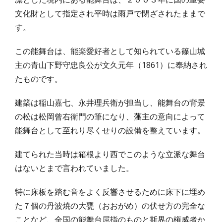
文化財として指定され平時は雨戸で閉ざされたままで
す。
この能舞台は、能楽愛好者として知られている篠山城
主の青山下野守忠良公が文久元年（1861）に奉納され
たものです。
建築は稲山嘉七、永井理兵衛が担当し、能舞台の背景
の松は松岡曾右衛門の筆になり、藩主の意向によって
能舞台として至れり尽くせりの設備を整えています。
建てられた当時は箱根より西でこのような立派な舞台
はないとまで言われていました。
特に床板を踏む音をよく反響させるために床下に埋め
た７個の丹波焼の大甕（おおがめ）の伏せ方の完全な
ことなど、全国の能舞台屈指のものと斯界の権威者か