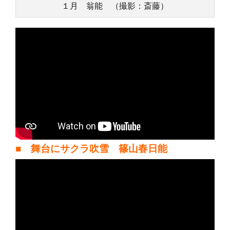
１月 翁能 （撮影：斎藤）
■ 舞台にサクラ吹雪 篠山春日能