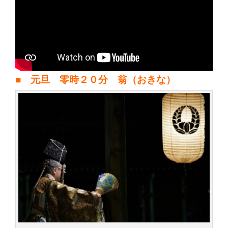
■ 元旦 零時２０分 翁（おきな）