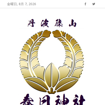
コ
金曜日, 8月 7, 2026
Facebook
Twitter
ン
丹波篠山 春日神
丹波篠山春日神社の公式サイト
テ
社
ン
ツ
へ
ス
キ
ッ
プ