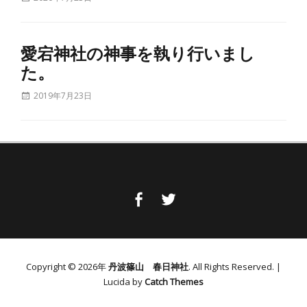
稿
カ
日
テ
お
愛宕神社の神事を執り行いまし
ゴ
知
リ
ら
た。
ー
せ
、
投
2019年7月23日
愛
稿
カ
宕
日
テ
愛
祭
ゴ
宕
リ
祭
ー
Facebook
Twitter
Copyright © 2026年
丹波篠山 春日神社
. All Rights Reserved. |
Lucida by
Catch Themes