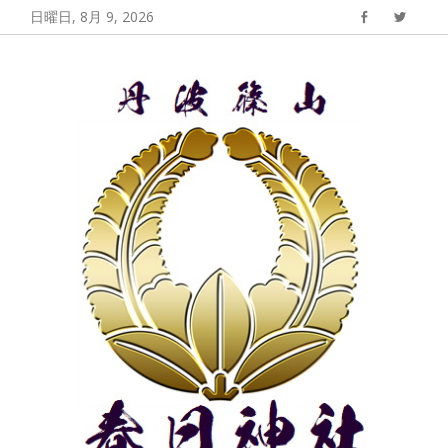
コ
日曜日, 8月 9, 2026
Facebook
Twitter
ン
丹波篠山 春日神
丹波篠山春日神社の公式サイト
テ
社
ン
ツ
へ
ス
キ
ッ
プ