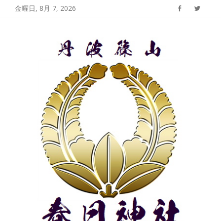
コ
金曜日, 8月 7, 2026
Facebook
Twitter
ン
丹波篠山 春日神
丹波篠山春日神社の公式サイト
テ
社
ン
ツ
へ
ス
キ
ッ
プ